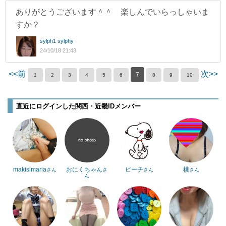
ありがとうございます＾＾ 楽しんでいらっしゃいま
すか？
sylph1 sylphy
24/10/18 21:43
<<前
次>>
7
1
2
3
4
5
6
8
9
10
直近にログインした関西・近畿IDメンバー
makisimaria
おにくちゃん
ピーチ
桃
さん
さ
さん
さん
ん