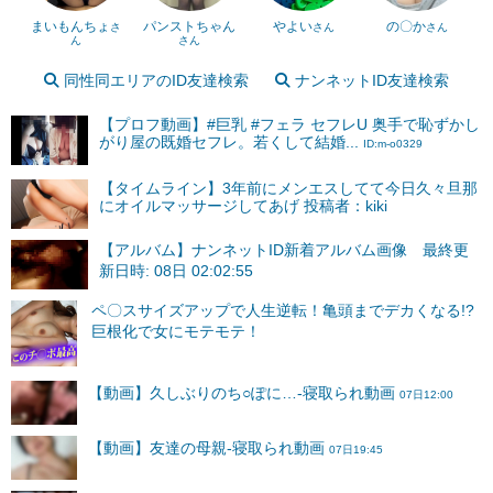
まいもんちょ
パンストちゃん
やよい
の〇か
さ
さん
さん
ん
さん
同性同エリアのID友達検索
ナンネットID友達検索
【プロフ動画】#巨乳 #フェラ セフレU 奥手で恥ずかし
がり屋の既婚セフレ。若くして結婚...
ID:m-o0329
【タイムライン】3年前にメンエスしてて今日久々旦那
にオイルマッサージしてあげ 投稿者：kiki
【アルバム】ナンネットID新着アルバム画像 最終更
新日時: 08日 02:02:55