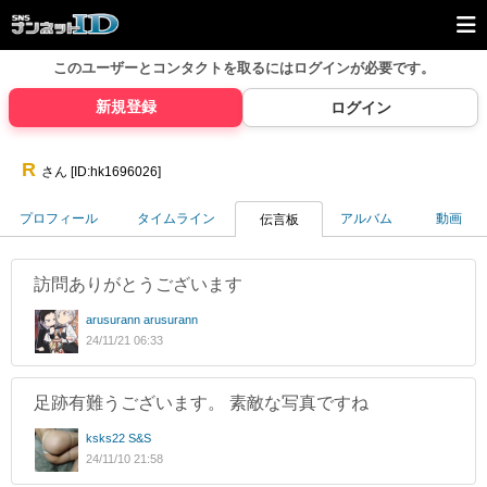
このユーザーとコンタクトを取るには
ログインが必要です。
新規登録
ログイン
R
さん [ID:hk1696026]
プロフィール
タイムライン
アルバム
動画
伝言板
訪問ありがとうございます
arusurann arusurann
24/11/21 06:33
足跡有難うございます。 素敵な写真ですね
ksks22 S&S
24/11/10 21:58