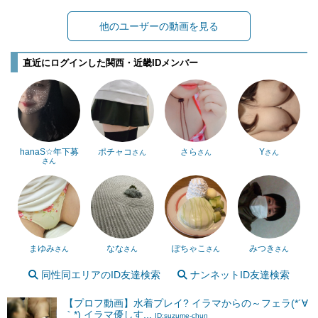
他のユーザーの動画を見る
直近にログインした関西・近畿IDメンバー
hanaS☆年下募
ポチャコ
さら
Y
さん
さん
さん
さん
まゆみ
なな
ぽちゃこ
みつき
さん
さん
さん
さん
同性同エリアのID友達検索
ナンネットID友達検索
【プロフ動画】水着プレイ? イラマからの～フェラ(*´∀
｀*) イラマ優しす...
ID:suzume-chun