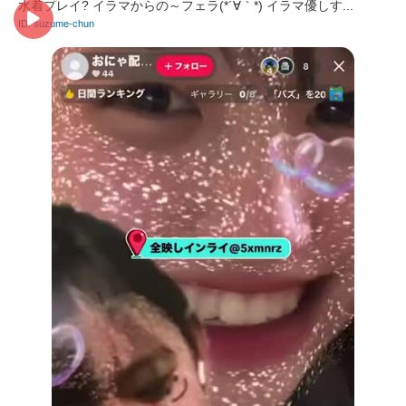
水着プレイ? イラマからの～フェラ(*´∀｀*) イラマ優しす...
ID: suzume-chun