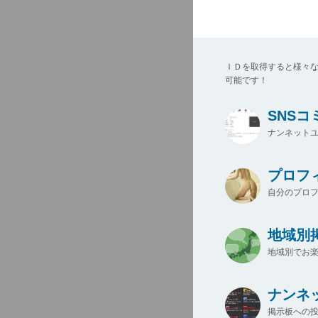
ＩＤを取得すると様々
可能です！
SNS
ナンネットユ
プロフ
自分のプロ
地域別
地域別でお楽
ナンネ
掲示板への投