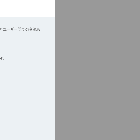
どユーザー間での交流も
す。