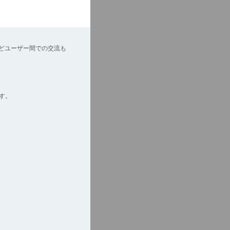
どユーザー間での交流も
す。