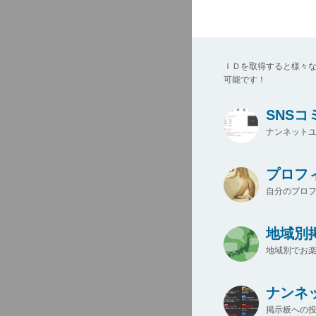
ＩＤを取得すると様々
可能です！
SNS
ナンネットユ
プロフ
自分のプロ
地域別
地域別でお楽
ナンネ
掲示板への投