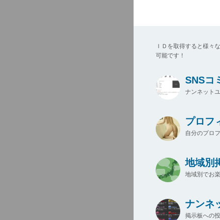
ＩＤを取得すると様々
可能です！
SNS
ナンネットユ
プロフ
自分のプロ
地域別
地域別でお楽
ナンネ
掲示板への投