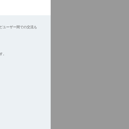
どユーザー間での交流も
す。