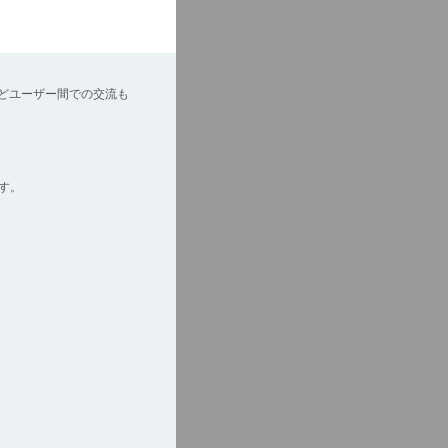
どユーザー間での交流も
す。