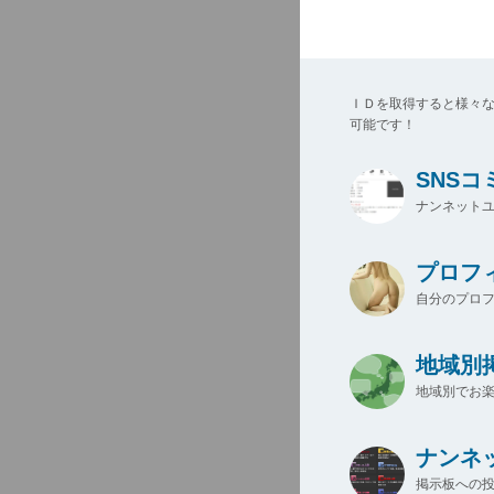
ＩＤを取得すると様々
可能です！
SNS
ナンネットユ
プロフ
自分のプロ
地域別
地域別でお楽
ナンネ
掲示板への投