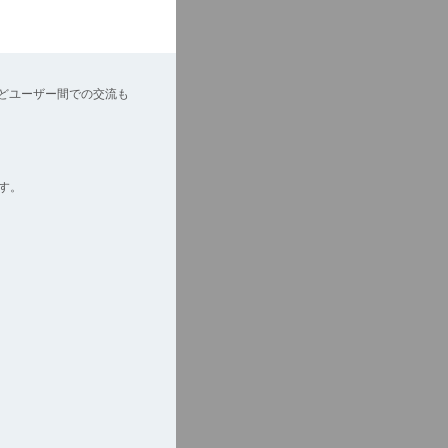
どユーザー間での交流も
す。