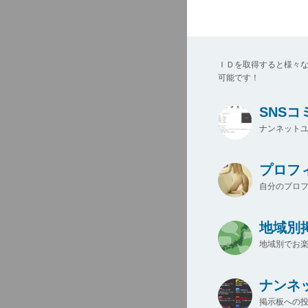
ＩＤを取得すると様々
可能です！
SNS
ナンネットユ
プロフ
自分のプロ
地域別
地域別でお楽
ナンネ
掲示板への投