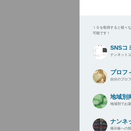
ＩＤを取得すると様々
可能です！
SNS
ナンネットユ
プロフ
自分のプロ
地域別
地域別でお楽
ナンネ
掲示板への投