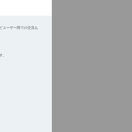
どユーザー間での交流も
す。