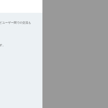
どユーザー間での交流も
す。