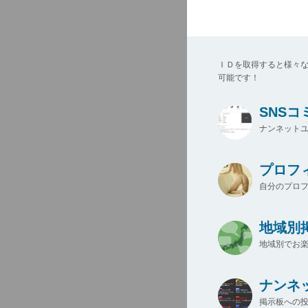
ＩＤを取得すると様々
可能です！
SNS
ナンネットユ
プロフ
自分のプロ
地域別
地域別でお楽
ナンネ
掲示板への投