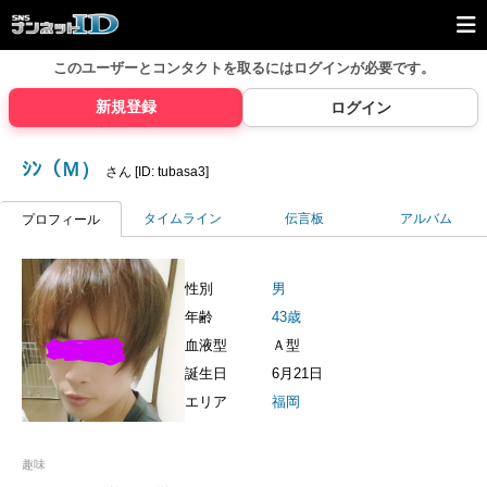
このユーザーとコンタクトを取るには
ログインが必要です。
新規登録
ログイン
ｼﾝ（Ｍ）
さん [ID: tubasa3]
タイムライン
伝言板
アルバム
プロフィール
性別
男
年齢
43歳
血液型
Ａ型
誕生日
6月21日
エリア
福岡
趣味