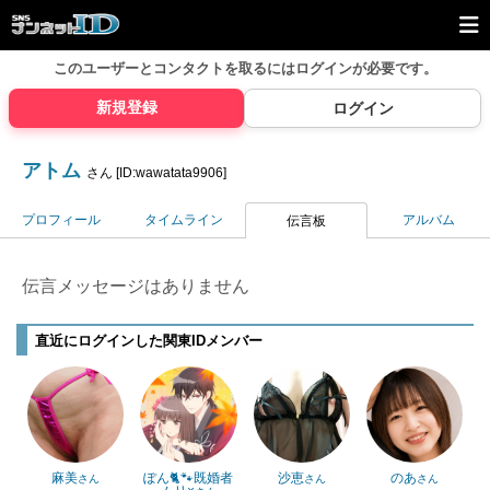
このユーザーとコンタクトを取るには
ログインが必要です。
新規登録
ログイン
アトム
さん [ID:wawatata9906]
プロフィール
タイムライン
アルバム
伝言板
伝言メッセージはありません
直近にログインした関東IDメンバー
麻美
ぽん🐈🐾既婚者
沙恵
のあ
さん
さん
さん