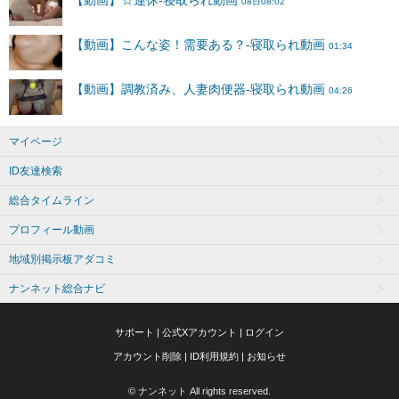
マイページ
ID友達検索
総合タイムライン
プロフィール動画
地域別掲示板アダコミ
ナンネット総合ナビ
サポート
|
公式Xアカウント
|
ログイン
アカウント削除
|
ID利用規約
|
お知らせ
© ナンネット All rights reserved.