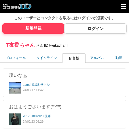
このユーザーとコンタクトを取るには
ログインが必要です。
新規登録
ログイン
T友香ちゃん
さん [ID:t-yukachan]
プロフィール
タイムライン
アルバム
動画
伝言板
凄いなぁ
satoshi1136 サトシ
24/03/17 11:42
おはようございます(*^^*)
201791007920 優輝
24/02/23 06:29