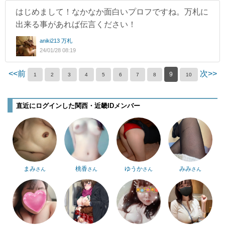
はじめまして！なかなか面白いプロフですね。万札に
出来る事があれば伝言ください！
aniki213 万札
24/01/28 08:19
<<前
次>>
9
1
2
3
4
5
6
7
8
10
直近にログインした関西・近畿IDメンバー
まみ
桃香
ゆうか
みみ
さん
さん
さん
さん