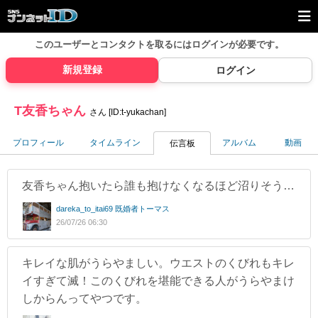
このユーザーとコンタクトを取るには
ログインが必要です。
新規登録
ログイン
T友香ちゃん
さん [ID:t-yukachan]
プロフィール
タイムライン
アルバム
動画
伝言板
友香ちゃん抱いたら誰も抱けなくなるほど沼りそう…
dareka_to_itai69 既婚者トーマス
26/07/26 06:30
キレイな肌がうらやましい。ウエストのくびれもキレ
イすぎて滅！このくびれを堪能できる人がうらやまけ
しからんってやつです。