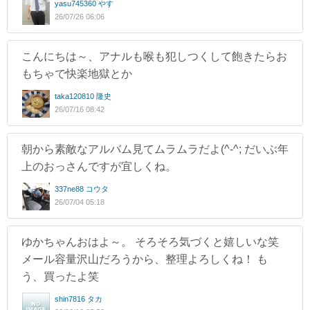
yasu745360 やす
26/07/26 06:06
こんにちは～、アナルも喉も犯しつくして飽きたらお
もちゃで快楽地獄とか
taka120810 隆史
26/07/16 08:42
朝から素敵なアルバム見てムラムラだよ(^-^; だいぶ年
上のおっさんですが宜しくね。
337ne88 コウタ
26/07/04 05:18
ゆかちゃんおはよ～。 そろそろ気づくと嬉しいな笑
メール容量沢山だろうから、整理よろしくね！ も
う、買ったよ笑
shin7816 タカ