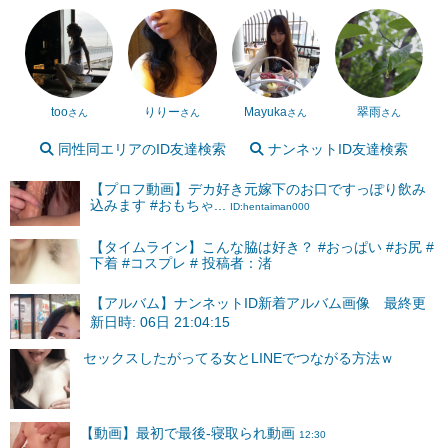
too
りりー
Mayuka
翠雨
さん
さん
さん
さん
同性同エリアのID友達検索
ナンネットID友達検索
【プロフ動画】デカ好き元嫁下のお口ですっぽり飲み
込みます #おもちゃ...
ID:hentaiman000
【タイムライン】こんな脇は好き？ #おっぱい #お尻 #
下着 #コスプレ # 投稿者：渚
【アルバム】ナンネットID新着アルバム画像 最終更
新日時: 06日 21:04:15