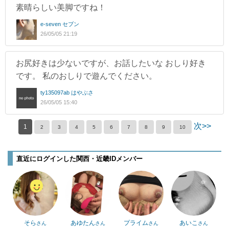
素晴らしい美脚ですね！
e-seven セブン
26/05/05 21:19
お尻好きは少ないですが、お話したいな おしり好き
です。 私のおしりで遊んでください。
ty135097ab はやぶさ
26/05/05 15:40
次>>
1
2
3
4
5
6
7
8
9
10
直近にログインした関西・近畿IDメンバー
そら
あゆたん
プライム
あいこ
さん
さん
さん
さん