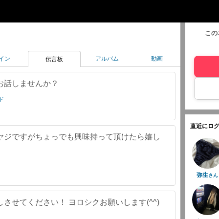
この
イン
アルバム
動画
伝言板
お話しませんか？
ンド
直近にログ
ヤジですがちょっでも興味持って頂けたら嬉し
弥生
さん
させてください！ ヨロシクお願いします(^^)