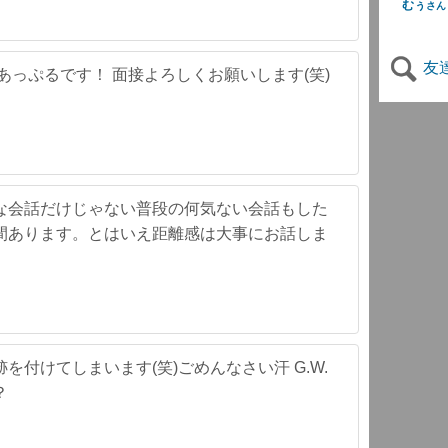
むぅ
さん
友
あっぷるです！ 面接よろしくお願いします(笑)
な会話だけじゃない普段の何気ない会話もした
間あります。とはいえ距離感は大事にお話しま
付けてしまいます(笑)ごめんなさい汗 G.W.
？