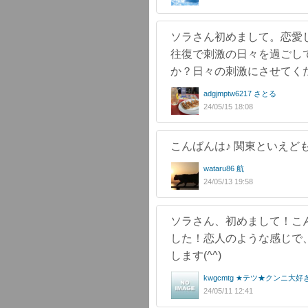
ソラさん初めまして。恋愛
往復で刺激の日々を過ごし
か？日々の刺激にさせてく
adgjmptw6217 さとる
24/05/15 18:08
こんばんは♪ 関東といえど
wataru86 航
24/05/13 19:58
ソラさん、初めまして！こ
した！恋人のような感じで
します(^^)
kwgcmtg ★テツ★クンニ大好
24/05/11 12:41