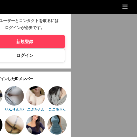
ユーザーとコンタクトを取るには
ログインが必要です。
新規登録
ログイン
インしたIDメンバー
りんりん
こぶた
ここあ
さん
さん
さん