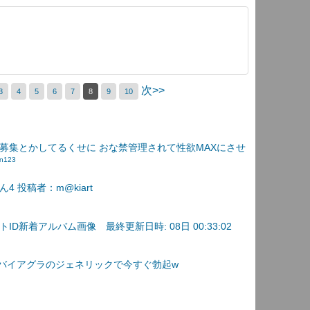
次>>
3
4
5
6
7
8
9
10
募集とかしてるくせに おな禁管理されて性欲MAXにさせ
an123
 投稿者：m@kiart
D新着アルバム画像 最終更新日時: 08日 00:33:02