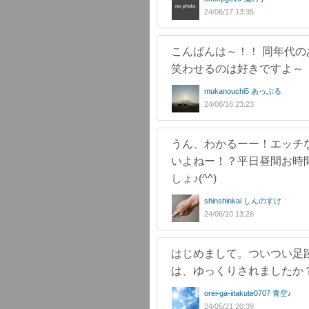
24/06/17 13:35
こんばんは～！！ 同年代の
笑わせるのは好きですよ～
mukanouchi5 あっぷる
24/06/16 23:23
うん、わかるーー！エッチ
いよねー！？平日昼間お時
しょ♪(^^)
shinshinkai しんのすけ
24/06/10 13:26
はじめまして。ついつい足跡を
は、ゆっくりされましたか
orei-ga-iitakute0707 青空♪
24/05/21 20:39