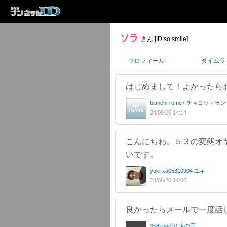
ソラ
さん [ID:so.smile]
プロフィール
タイムラ
はじめまして！よかったら
bianchi-rome7 チョコットラ
24/06/20 14:14
こんにちわ。５３の変態オ
いです。
yuki-ka05310904 ユキ
24/06/20 14:05
良かったらメールで一度話し
358kpgc10 鬼の手