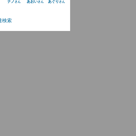
ナノ
あおい
あぐり
さん
さん
さん
達検索