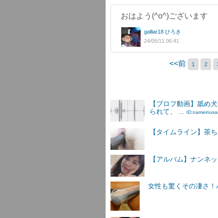
おはよう(^o^)ございます
galliar18 ひろき
24/05/11 06:41
<<前
1
2
【プロフ動画】舐め犬
られて、 ...
ID:nameinus
【タイムライン】茶ちん4
【アルバム】ナンネットI