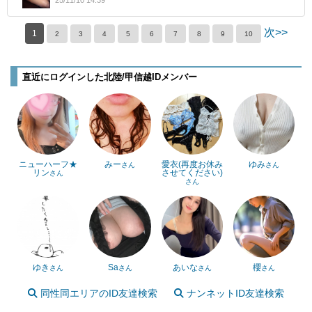
25/11/10 14:39
次>>
1
2
3
4
5
6
7
8
9
10
直近にログインした北陸/甲信越IDメンバー
ニューハーフ★
みー
愛衣(再度お休み
ゆみ
さん
さん
リン
させてください)
さん
さん
ゆき
Sa
あいな
櫻
さん
さん
さん
さん
同性同エリアのID友達検索
ナンネットID友達検索