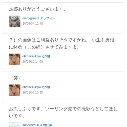
足跡ありがとうございます。
manygiment ダッフィー
26/06/04 12:46
７）の画像はご利益ありそうですかね。 小生も男根
に鉢巻（しめ縄）させてみますよ。
ohtonezukiyo 近&相
26/05/10 14:09
（笑）。
ohtonezukiyo 近&相
26/03/05 13:35
お久しぶりです。ツーリング先での撮影などしてほし
いです。
superbird66 江嶋仁美