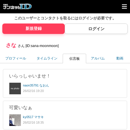
このユーザーとコンタクトを取るには
ログインが必要です。
新規登録
ログイン
さな
さん [ID:sana-moonmoon]
プロフィール
タイムライン
アルバム
動画
伝言板
いらっしゃいませ！
naon35791 なおん
26/02/16 19:20
可愛いなぁ
ky0517 マサキ
26/02/16 18:35