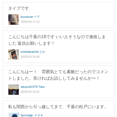
タイプです
busansan ベア
26/02/16 17:13
こんにちは千葉の18です いい人そうなので連絡しま
した 返信お願いします！
koheitakaishih たか
26/02/16 16:09
こんにちはー！ 雰囲気とても素敵だったのでコメン
トしました。良ければお話ししてみませんかー！
takayuki1478 Taka
26/02/16 15:31
私も関西から引っ越してきて、千葉の松戸にいます。
ttpxmdpjp. ナオキ