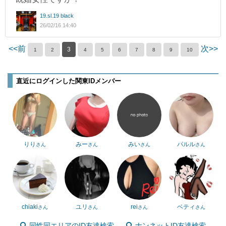
19.sl.19 black
26/02/16 14:40
<<前
次>>
3
1
2
4
5
6
7
8
9
10
直近にログインした関東IDメンバー
りり
みー
みい
パルル
さん
さん
さん
さん
chiaki
ユリ
rei
ベティ
さん
さん
さん
さん
同性同エリアのID友達検索
ナンネットID友達検索