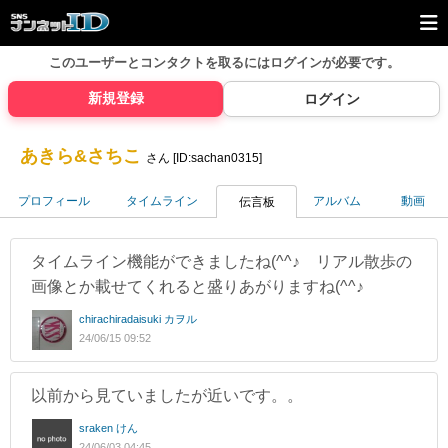
このユーザーとコンタクトを取るには
ログインが必要です。
新規登録
ログイン
あきら&さちこ
さん [ID:sachan0315]
プロフィール
タイムライン
アルバム
動画
伝言板
タイムライン機能ができましたね(^^♪ リアル散歩の
画像とか載せてくれると盛りあがりますね(^^♪
chirachiradaisuki カヲル
24/06/15 09:52
以前から見ていましたが近いです。。
sraken けん
24/06/03 04:45