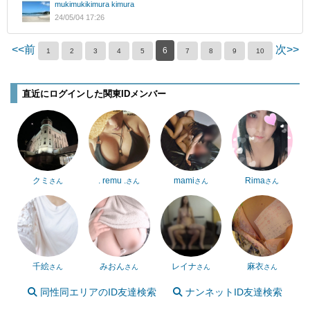
mukimukikimura kimura
24/05/04 17:26
<<前
次>>
6
1
2
3
4
5
7
8
9
10
直近にログインした関東IDメンバー
クミ
. remu .
mami
Rima
さん
さん
さん
さん
千絵
みおん
レイナ
麻衣
さん
さん
さん
さん
同性同エリアのID友達検索
ナンネットID友達検索