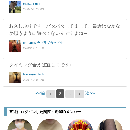
man321 man
22/04/25 22:03
お久しぶりです。バタバタしてまして、最近はなかな
か思うように遊べてないんですよね～。
oh-happy ラブラブカップル
22/03/30 15:18
タイミング合えば宜しくです♪
blackeye black
22/01/03 09:20
<<前
次>>
2
1
3
4
直近にログインした関西・近畿IDメンバー