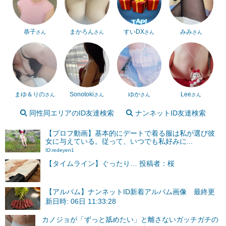
恭子
まかろん
すいDX
みみ
さん
さん
さん
さん
まゆ＆りの
Sonotoki
ゆか
Lee
さん
さん
さん
さん
同性同エリアのID友達検索
ナンネットID友達検索
【プロフ動画】基本的にデートで着る服は私が選び彼
女に与えている。従って、いつでも私好みに...
ID:redeyen1
【タイムライン】ぐったり… 投稿者：桜
【アルバム】ナンネットID新着アルバム画像 最終更
新日時: 06日 11:33:28