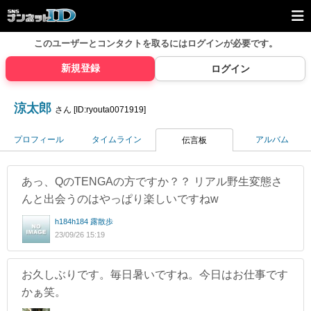
このユーザーとコンタクトを取るには
ログインが必要です。
新規登録
ログイン
涼太郎
さん [ID:ryouta0071919]
プロフィール
タイムライン
アルバム
伝言板
あっ、QのTENGAの方ですか？？ リアル野生変態さ
んと出会うのはやっぱり楽しいですねw
h184h184 露散歩
23/09/26 15:19
お久しぶりです。毎日暑いですね。今日はお仕事です
かぁ笑。