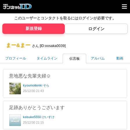
このユーザーとコンタクトを取るには
ログインが必要です。
新規登録
ログイン
まー&まー
さん [ID:oosaka0039]
プロフィール
タイムライン
アルバム
動画
伝言板
意地悪な先輩夫婦☺️
kyoumoiitenki そら
25/12/30 21:43
足跡ありがとうございます
keisuke5550 けいすけ
25/12/30 21:15