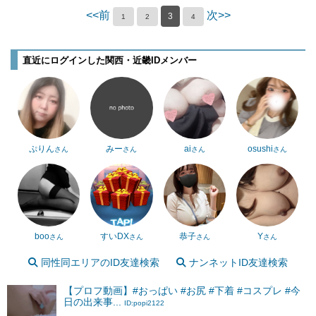
<<前
次>>
3
1
2
4
直近にログインした関西・近畿IDメンバー
ぷりん
みー
ai
osushi
さん
さん
さん
さん
boo
すいDX
恭子
Y
さん
さん
さん
さん
同性同エリアのID友達検索
ナンネットID友達検索
【プロフ動画】#おっぱい #お尻 #下着 #コスプレ #今
日の出来事...
ID:popi2122