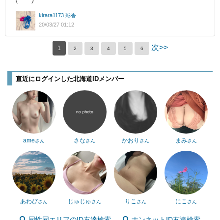
kirara1173 彩香
20/03/27 01:12
次>>
1
2
3
4
5
6
直近にログインした北海道IDメンバー
ame
さな
かおり
まみ
さん
さん
さん
さん
あわび
じゅじゅ
りこ
にこ
さん
さん
さん
さん
同性同エリアのID友達検索
ナンネットID友達検索