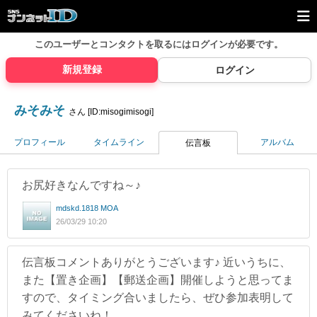
このユーザーとコンタクトを取るには
ログインが必要です。
新規登録
ログイン
みそみそ
さん [ID:misogimisogi]
プロフィール
タイムライン
アルバム
伝言板
お尻好きなんですね～♪
mdskd.1818 MOA
26/03/29 10:20
伝言板コメントありがとうございます♪ 近いうちに、
また【置き企画】【郵送企画】開催しようと思ってま
すので、タイミング合いましたら、ぜひ参加表明して
みてくださいね！