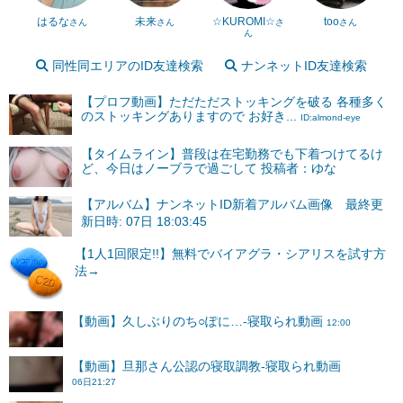
はるな
未来
☆KUROMI☆
too
さん
さん
さ
さん
ん
同性同エリアのID友達検索
ナンネットID友達検索
【プロフ動画】ただただストッキングを破る 各種多く
のストッキングありますので お好き...
ID:almond-eye
【タイムライン】普段は在宅勤務でも下着つけてるけ
ど、今日はノーブラで過ごして 投稿者：ゆな
【アルバム】ナンネットID新着アルバム画像 最終更
新日時: 07日 18:03:45