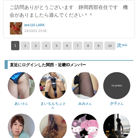
ご訪問ありがとうございます 静岡西部在住です 機
会がありましたら遊んでください＾＾
lark116 LARK
24/10/01 23:06
次>>
1
2
3
4
5
6
7
8
9
10
直近にログインした関西・近畿IDメンバー
あい
まいもんちょ
みみ
夕子
さん
さ
さん
さん
ん