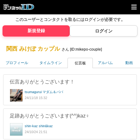
このユーザーとコンタクトを取るには
ログインが必要です。
新規登録
ログイン
関西 みけぽ カップル
さん [ID:mikepo-couple]
プロフィール
タイムライン
アルバム
動画
伝言板
伝言ありがとうございます！
tsumagurui マダム＆パパ
24/11/18 15:32
足跡ありがとうございます(^^)kaz♀
shin-kaz shin&kaz
24/10/24 21:51