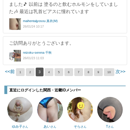
ました🎵 以前は 塗るのと飲むホルモンをしていまし
た🎶 最近は乳首ピアスに憧れています
maihentaijyosou 真衣(M)
26/01/24 10:17
ご訪問ありがとうございます。
reizoku-serena 千秋
26/01/23 11:03
<<前
次>>
3
1
2
4
5
6
7
8
9
10
直近にログインした関西・近畿IDメンバー
ゆみ子
あい
そら
T
さん
さん
さん
さん