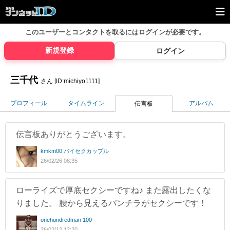
このユーザーとコンタクトを取るには
ログインが必要です。
新規登録
ログイン
三千代
さん [ID:michiyo1111]
プロフィール
タイムライン
アルバム
伝言板
伝言板ありがとうございます。
kmkm00 バイセクカップル
26/02/26 08:35
ローライズで厚底セクシーですね♪ また露出したくな
りました。 腰から見えるパンチラがセクシーです！
onehundredman 100
26/02/12 12:20