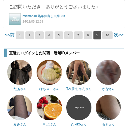
ご訪問いただき、ありがとうございました♪
misman10 熟年仲良し夫婦633
24/12/05 12:39
<<前
次>>
9
1
2
3
4
5
6
7
8
10
直近にログインした関西・近畿IDメンバー
たぁ
ぽちゃこ
T友香ちゃん
かな
さん
さん
さん
さん
みみ
MEG
yukiko
もも
さん
さん
さん
さん