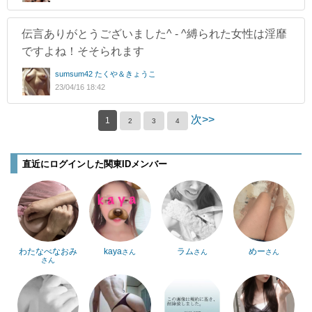
伝言ありがとうございました^ - ^縛られた女性は淫靡
ですよね！そそられます
sumsum42 たくや＆きょうこ
23/04/16 18:42
次>>
1
2
3
4
直近にログインした関東IDメンバー
わたなべなおみ
kaya
ラム
めー
さん
さん
さん
さん