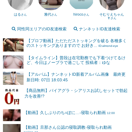
はる
雅代
hiroco
そむりえちゃん
さん
さん
さん
🍷
さん
同性同エリアのID友達検索
ナンネットID友達検索
【プロフ動画】ただただストッキングを破る 各種多く
のストッキングありますので お好き...
ID:almond-eye
【タイムライン】普段は在宅勤務でも下着つけてるけ
ど、今日はノーブラで過ごして 投稿者：ゆな
【アルバム】ナンネットID新着アルバム画像 最終更
新日時: 07日 18:03:45