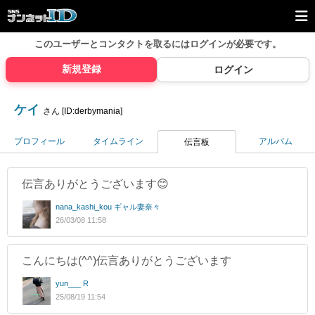
このユーザーとコンタクトを取るには
ログインが必要です。
新規登録
ログイン
ケイ
さん [ID:derbymania]
プロフィール
タイムライン
アルバム
伝言板
伝言ありがとうございます😊
nana_kashi_kou ギャル妻奈々
26/03/08 11:58
こんにちは(^^)伝言ありがとうございます
yun___ R
25/08/19 11:54