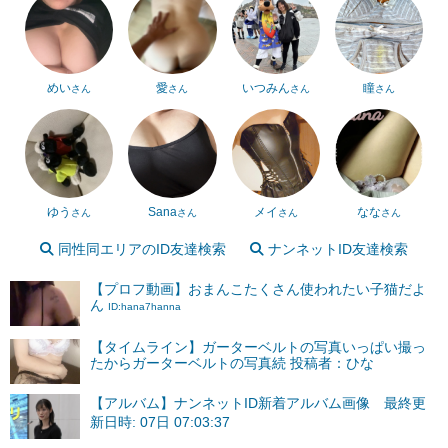
めい
愛
いつみん
瞳
さん
さん
さん
さん
ゆう
Sana
メイ
なな
さん
さん
さん
さん
同性同エリアのID友達検索
ナンネットID友達検索
【プロフ動画】おまんこたくさん使われたい子猫だよ
ん
ID:hana7hanna
【タイムライン】ガーターベルトの写真いっぱい撮っ
たからガーターベルトの写真続 投稿者：ひな
【アルバム】ナンネットID新着アルバム画像 最終更
新日時: 07日 07:03:37