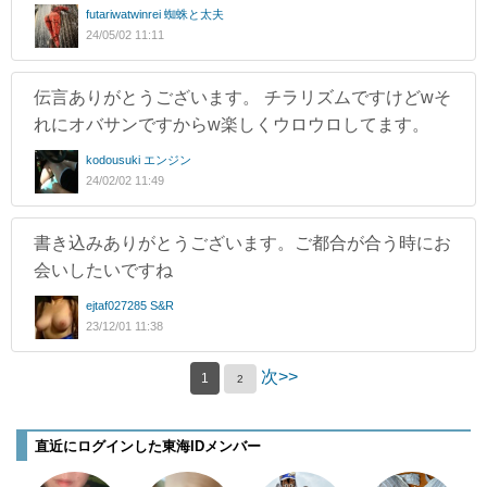
futariwatwinrei 蜘蛛と太夫
24/05/02 11:11
伝言ありがとうございます。 チラリズムですけどwそ
れにオバサンですからw楽しくウロウロしてます。
kodousuki エンジン
24/02/02 11:49
書き込みありがとうございます。ご都合が合う時にお
会いしたいですね
ejtaf027285 S&R
23/12/01 11:38
次>>
1
2
直近にログインした東海IDメンバー