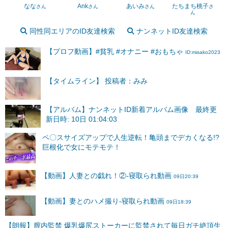
なな
Ank
あいみ
たちまち桃子
さん
さん
さん
さ
ん
同性同エリアのID友達検索
ナンネットID友達検索
【プロフ動画】#貧乳 #オナニー #おもちゃ
ID:misako2023
【タイムライン】 投稿者：みみ
【アルバム】ナンネットID新着アルバム画像 最終更
新日時: 10日 01:04:03