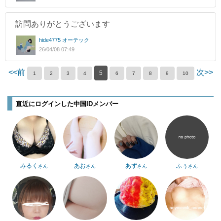
訪問ありがとうございます
hide4775 オーテック
26/04/08 07:49
<<前
次>>
5
1
2
3
4
6
7
8
9
10
直近にログインした中国IDメンバー
みるく
あお
あず
ふぅ
さん
さん
さん
さん