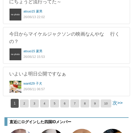
にちょうど流行ってた～
atsuo15 夏男
26/06/13 22:02
今日からマイケルジャクソンの映画なんやな 行く
の？
atsuo15 夏男
26/06/12 15:53
いよいよ明日公開ですなぁ
wan629 子犬
26/06/11 06:57
次>>
1
2
3
4
5
6
7
8
9
10
直近にログインした四国IDメンバー