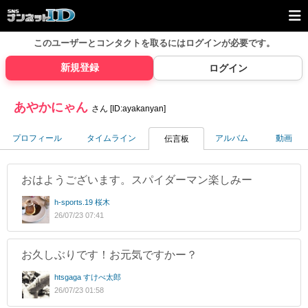
このユーザーとコンタクトを取るには
ログインが必要です。
新規登録
ログイン
あやかにゃん
さん [ID:ayakanyan]
プロフィール
タイムライン
アルバム
動画
伝言板
おはようございます。スパイダーマン楽しみー
h-sports.19 桜木
26/07/23 07:41
お久しぶりです！お元気ですかー？
htsgaga すけべ太郎
26/07/23 01:58