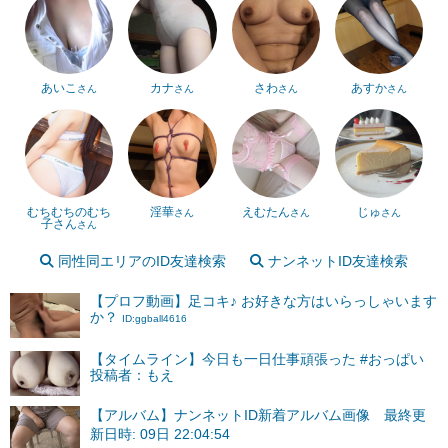
あいこ
カナ
さわ
あすか
さん
さん
さん
さん
むちむちのむち
淫華
えむたん
じゅ
さん
さん
さん
子さん
さん
同性同エリアのID友達検索
ナンネットID友達検索
【プロフ動画】足コキ♪ お好きな方はいらっしゃいます
か？
ID:ggball4616
【タイムライン】今日も一日仕事頑張った #おっぱい
投稿者：もえ
【アルバム】ナンネットID新着アルバム画像 最終更
新日時: 09日 22:04:54