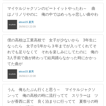
マイケルジャクソンのビートイットやったわ～ 曲
はノリノリやのに 俺の中ではめっちゃ悲しい曲やわ
atsuo15 夏男
26/06/13 22:09
僕の高校は工業高校で 女子が少ないから 3年生に
なったら 女子が1年から３年までが入ってくれてそ
れでも足りなくて それを楽しみにしてたのに 俺の
3人手前で曲が終わって結局踊らなかった時にかかっ
てた曲が
atsuo15 夏男
26/06/13 22:08
うん 俺もたぶん行くと思う～ マイケルジャクソ
ンって 俺の高校の時に流行ってて スリラーは ツ
レが香西に居て 良く泊まりに行ってて 夏祭りの時