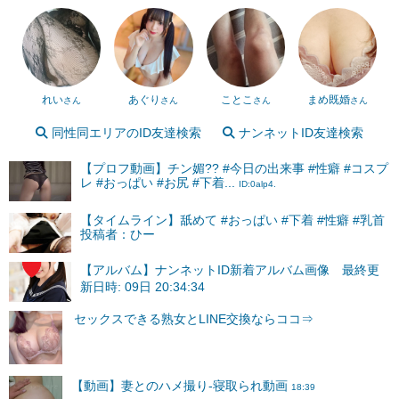
れい
あぐり
ことこ
まめ既婚
さん
さん
さん
さん
同性同エリアのID友達検索
ナンネットID友達検索
【プロフ動画】チン媚?? #今日の出来事 #性癖 #コスプ
レ #おっぱい #お尻 #下着...
ID:0alp4.
【タイムライン】舐めて #おっぱい #下着 #性癖 #乳首
投稿者：ひー
【アルバム】ナンネットID新着アルバム画像 最終更
新日時: 09日 20:34:34