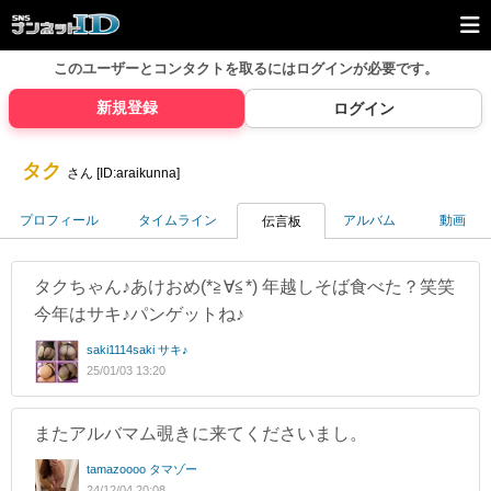
このユーザーとコンタクトを取るには
ログインが必要です。
新規登録
ログイン
タク
さん [ID:araikunna]
プロフィール
タイムライン
アルバム
動画
伝言板
タクちゃん♪あけおめ(*≧∀≦*) 年越しそば食べた？笑笑
今年はサキ♪パンゲットね♪
saki1114saki サキ♪
25/01/03 13:20
またアルバマム覗きに来てくださいまし。
tamazoooo タマゾー
24/12/04 20:08