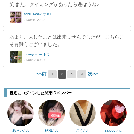
笑 また、タイミングがあったら遊ぼうね♪
saki1114saki サキ♪
24/09/10 22:02
あまり、大したことは出来ませんでしたが、こちらこ
そ有難うございました。
tommyarmar トミー
24/08/03 00:07
<<前
次>>
2
1
3
4
直近にログインした関東IDメンバー
あおい
秋穂
こう
satopu
さん
さん
さん
さん