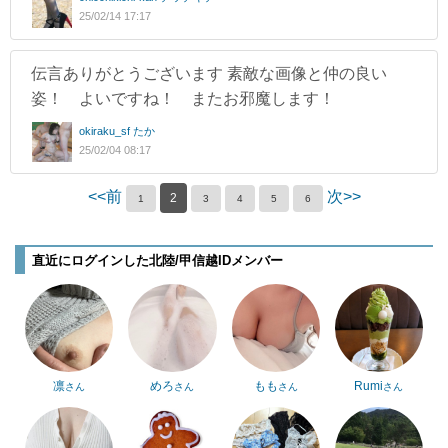
25/02/14 17:17
伝言ありがとうございます 素敵な画像と仲の良い
姿！ よいですね！ またお邪魔します！
okiraku_sf たか
25/02/04 08:17
<<前
次>>
2
1
3
4
5
6
直近にログインした北陸/甲信越IDメンバー
凛
めろ
もも
Rumi
さん
さん
さん
さん