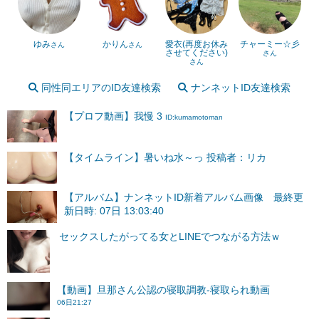
ゆみ
かりん
愛衣(再度お休み
チャーミー☆彡
さん
さん
させてください)
さん
さん
同性同エリアのID友達検索
ナンネットID友達検索
【プロフ動画】我慢 3
ID:kumamotoman
【タイムライン】暑いね水～っ 投稿者：リカ
【アルバム】ナンネットID新着アルバム画像 最終更
新日時: 07日 13:03:40