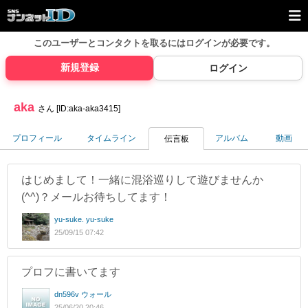
このユーザーとコンタクトを取るには
ログインが必要です。
新規登録
ログイン
aka
さん [ID:aka-aka3415]
プロフィール
タイムライン
アルバム
動画
伝言板
はじめまして！一緒に混浴巡りして遊びませんか
(^^)？メールお待ちしてます！
yu-suke. yu-suke
25/09/15 07:42
プロフに書いてます
dn596v ウォール
25/06/20 20:46