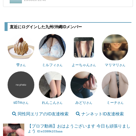
直近にログインした九州/沖縄IDメンバー
雫
ミルフィ
よーちゃん
マリマリ
さん
さん
さん
さん
s07m
れんこん
みどり
ミーナ
さん
さん
さん
さん
同性同エリアのID友達検索
ナンネットID友達検索
【プロフ動画】おはようございます 今日も頑張りまし
ょう
ID:e3388k103aaa