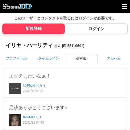
このユーザーとコンタクトを取るには
ログインが必要です。
新規登録
ログイン
イリヤ・ハーリティ
さん [ID:55119691]
プロフィール
タイムライン
アルバム
伝言板
エッチしたいなぁ！
1010add じろう
25/01/12 09:31
足跡ありがとうございます♪
riku4313 りく
25/01/11 04:43