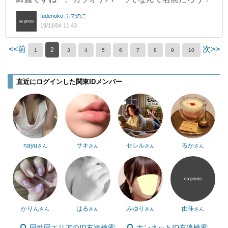
fudenoko ふでのこ
19/11/04 11:43
<<前
次>>
2
1
3
4
5
6
7
8
9
10
直近にログインした関東IDメンバー
nayu
サキ
セシル
るか
さん
さん
さん
さん
かりん
はる
みゆり
由佳
さん
さん
さん
さん
同性同エリアのID友達検索
ナンネットID友達検索