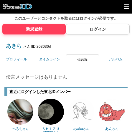
このユーザーとコンタクトを取るには
ログインが必要です。
新規登録
ログイン
あきら
さん [ID:303030r]
プロフィール
タイムライン
アルバム
伝言板
伝言メッセージはありません
直近にログインした東北IDメンバー
ぺろち
ＳＨＩＺＵ
ayaka
あん
さん
さん
さん