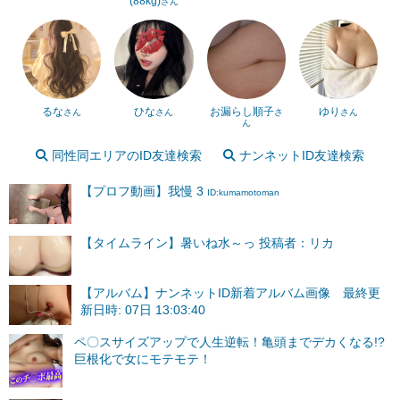
(88kg)
さん
るな
ひな
お漏らし順子
ゆり
さん
さん
さ
さん
ん
同性同エリアのID友達検索
ナンネットID友達検索
【プロフ動画】我慢 3
ID:kumamotoman
【タイムライン】暑いね水～っ 投稿者：リカ
【アルバム】ナンネットID新着アルバム画像 最終更
新日時: 07日 13:03:40