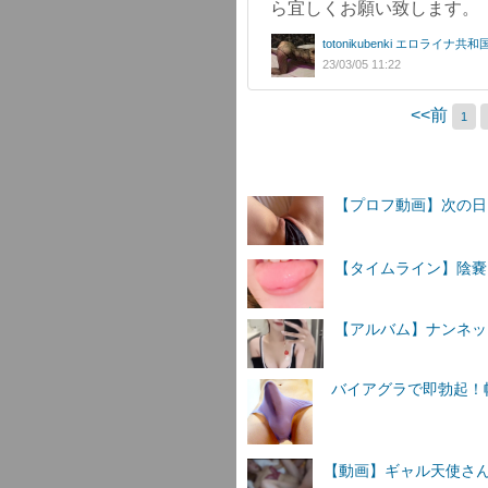
ら宜しくお願い致します。
totonikubenki エロライ
23/03/05 11:22
<<前
1
【プロフ動画】次の日
【タイムライン】陰嚢
【アルバム】ナンネットI