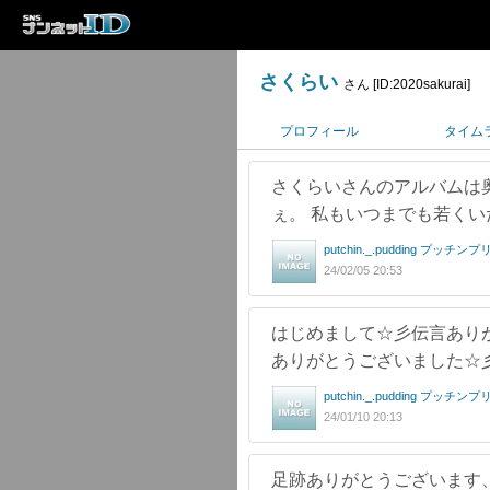
さくらい
さん [ID:2020sakurai]
プロフィール
タイム
さくらいさんのアルバムは
ぇ。 私もいつまでも若くい
putchin._.pudding プッチン
24/02/05 20:53
はじめまして☆彡伝言ありが
ありがとうございました☆
putchin._.pudding プッチン
24/01/10 20:13
足跡ありがとうございます