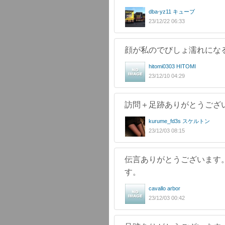
dba-yz11 キューブ
23/12/22 06:33
顔が私のでびしょ濡れになると思
hitomi0303 HITOMI
23/12/10 04:29
訪問＋足跡ありがとうございま
kurume_fd3s スケルトン
23/12/03 08:15
伝言ありがとうございます
す。
cavallo arbor
23/12/03 00:42