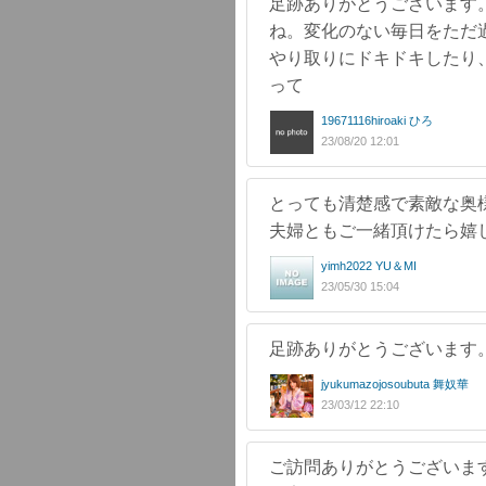
足跡ありがとうございます
ね。変化のない毎日をただ
やり取りにドキドキしたり
って
19671116hiroaki ひろ
23/08/20 12:01
とっても清楚感で素敵な奥
夫婦ともご一緒頂けたら嬉
yimh2022 YU＆MI
23/05/30 15:04
足跡ありがとうございます。(*
jyukumazojosoubuta 舞奴華
23/03/12 22:10
ご訪問ありがとうございま