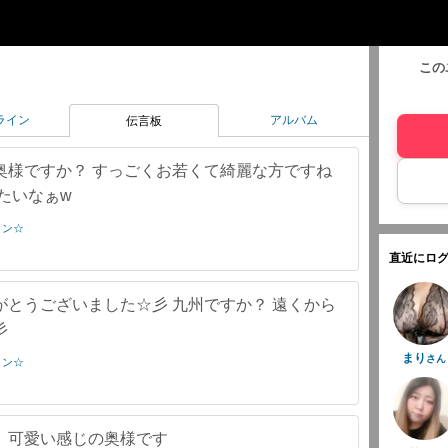
この
ライン
アルバム
伝言板
奥様ですか？ すっごくお若くて綺麗な方ですね
たいなぁw
プリン☆
直近にログ
とうございました☆彡 九州ですか？ 遠くから
彡
まり
さん
プリン☆
、可愛い感じの奥様です