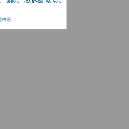
遥香
ぽん🐈🐾既婚者ムリ×
あいか
ん
さん
さん
さん
達検索