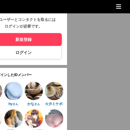
ユーザーとコンタクトを取るには
ログインが必要です。
新規登録
ログイン
インしたIDメンバー
hy
かな
☆彡ミケポヨ☆彡
さん
さん
さん