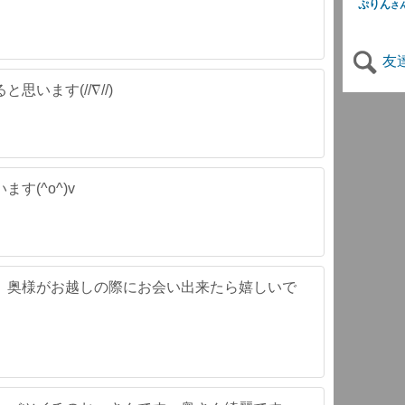
ぷりん
さ
友
います(//∇//)
す(^o^)v
。奥様がお越しの際にお会い出来たら嬉しいで