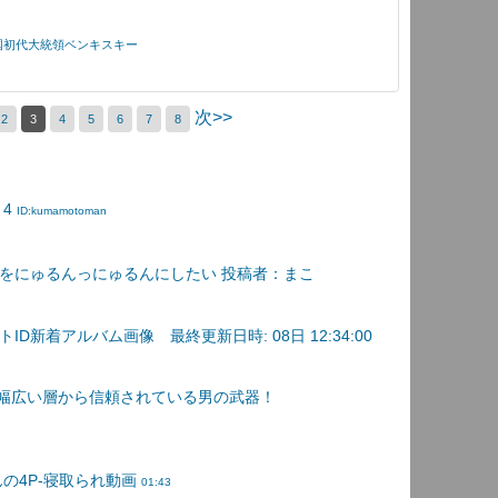
ナ共和国初代大統領ベンキスキー
次>>
2
3
4
5
6
7
8
 4
ID:kumamotoman
をにゅるんっにゅるんにしたい 投稿者：まこ
D新着アルバム画像 最終更新日時: 08日 12:34:00