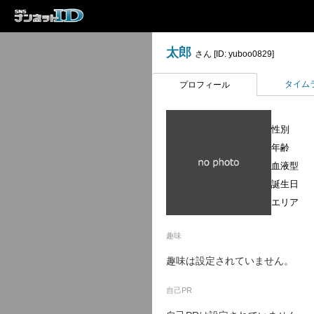
太郎
さん [ID: yuboo0829]
タイム
プロフィール
性別
年齢
血液型
誕生日
エリア
趣味
趣味は設定されていません。
自己PR