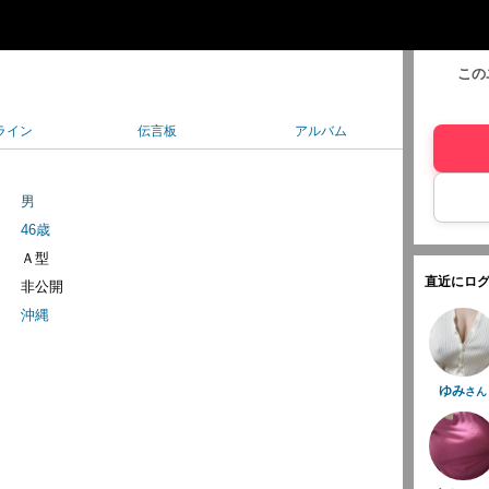
この
ライン
伝言板
アルバム
男
46歳
Ａ型
直近にログ
非公開
沖縄
ゆみ
さん