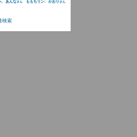
ゃん
あんな
ももちリン
かおり
さん
さん
さん
さん
達検索