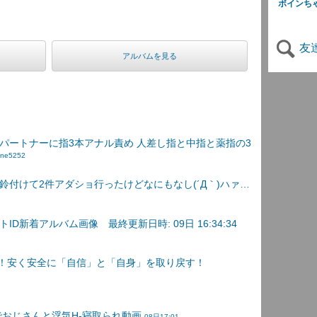
ボインち
友
アルバムを見る
パートナーに指3本アナル責め 人差し指と中指と薬指の3
ane5252
鈴付けて2件アダショ行ったけどなにもなし(´Д｀)ハァ…
D新着アルバム画像 最終更新日時: 09日 16:34:34