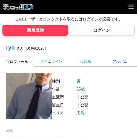
このユーザーとコンタクトを取るには
ログインが必要です。
新規登録
ログイン
ryo
さん [ID: ryo2026]
タイムライン
伝言板
アルバム
プロフィール
性別
男
年齢
35歳
血液型
非公開
誕生日
非公開
エリア
広島
趣味