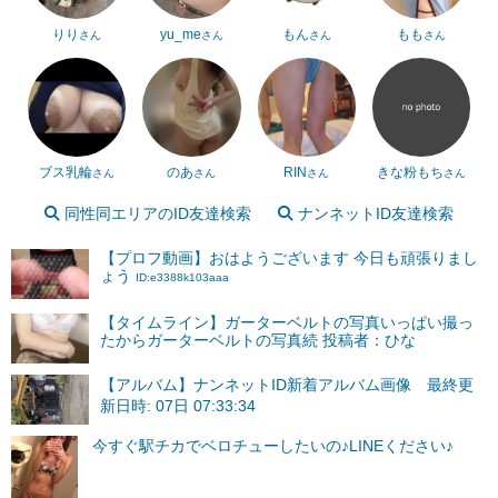
りり
yu_me
もん
もも
さん
さん
さん
さん
ブス乳輪
のあ
RIN
きな粉もち
さん
さん
さん
さん
同性同エリアのID友達検索
ナンネットID友達検索
【プロフ動画】おはようございます 今日も頑張りまし
ょう
ID:e3388k103aaa
【タイムライン】ガーターベルトの写真いっぱい撮っ
たからガーターベルトの写真続 投稿者：ひな
【アルバム】ナンネットID新着アルバム画像 最終更
新日時: 07日 07:33:34