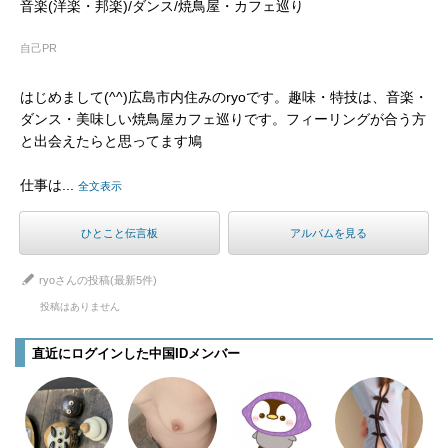
音楽(洋楽・邦楽)/ダンス/焼鳥屋・カフェ巡り
自己PR
はじめまして(^^)広島市内住みのryoです。趣味・特技は、音楽・
ダンス・美味しい焼鳥屋カフェ巡りです。フィーリングが合う方
と出会えたらと思ってます鳩
仕事は...
全文表示
ひとこと伝言板
アルバムを見る
ryoさんの投稿(最新5件)
投稿はありません
直近にログインした中国IDメンバー