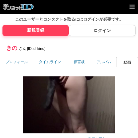
このユーザーとコンタクトを取るには
ログインが必要です。
新規登録
ログイン
きの
さん [ID:sfr.kino]
プロフィール
タイムライン
伝言板
アルバム
動画