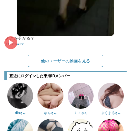
どこか分かる？
ID: uozokizih
他のユーザーの動画を見る
直近にログインした東海IDメンバー
riin
ゆん
ミミ
ぷくまる
さん
さん
さん
さん