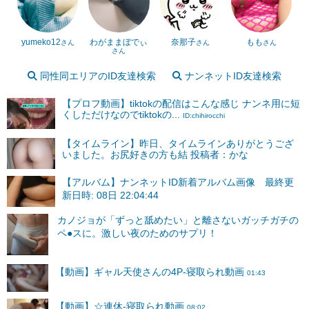
yumeko12
わがままぼでぃ
奈那子
もも
さん
さん
さん
さん
同性同エリアのID友達検索
ナンネットID友達検索
【プロフ動画】tiktokの配信はこんな感じ ナンネ用に短
くしただけなのでtiktokの...
ID:chihirocchi
【タイムライン】昨日、タイムラインありがとうござ
いました。お尻好きの方も結 投稿者：かな
【アルバム】ナンネットID新着アルバム画像 最終更
新日時: 08日 22:04:44