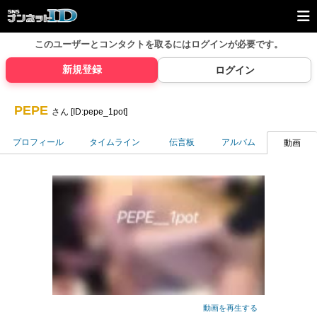
このユーザーとコンタクトを取るには
ログインが必要です。
新規登録
ログイン
PEPE
さん [ID:pepe_1pot]
プロフィール
タイムライン
伝言板
アルバム
動画
動画を再生する