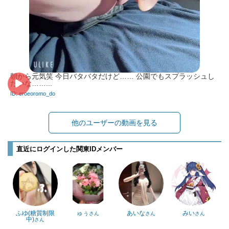
朝から元気笑 今日バタバタだけど…… 公園でもスプラッシュし
たいな……...
ID: eroeoromo_do
他のユーザーの動画を見る
直近にログインした関東IDメンバー
ふゆ(糖質制限
ゅぅ
あいな
みい
さん
さん
さん
中)
さん