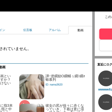
この
イン
伝言板
アルバム
動画
されていません。
直近にログ
動画
動画とい
譁ｰ逹繝励Ο繝輔ぅ繝ｼ繝ｫ
ますか？
蜍慕判
かけない
ID: nama3620
wwwwell
に指3本
彼女の尻が徐々に赤くな
し指と中
っていき、下着は更に湿