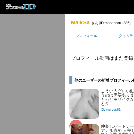
Ma★Sa
さん [ID:masaharu1286]
プロフィール
タイムラ
プロフィール動画はまだ登録
他のユーザーの新着プロフィール
こういうグロい
うのは需要あり
もっとモザイク
とダ...
ID: marcus61
仲良しパートナー
アナル責め 人差