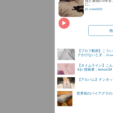
指と薬指の3本を
に。...
ID: crane5252
他
【プロフ動画】こうい
クかけないとダ...
ID:ma
【タイムライン】こん
#お 投稿者：lemon34
【アルバム】ナンネットI