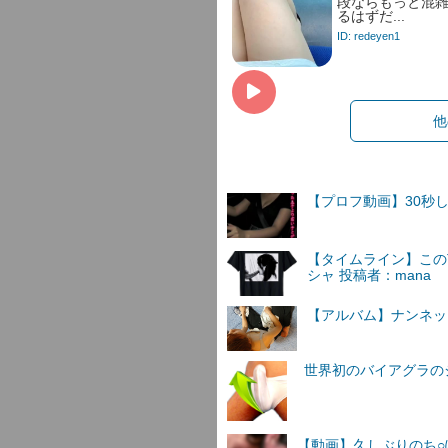
段ならもっと混
るはずだ...
ID: redeyen1
他
【プロフ動画】30秒
【タイムライン】この
シャ 投稿者：mana
【アルバム】ナンネットI