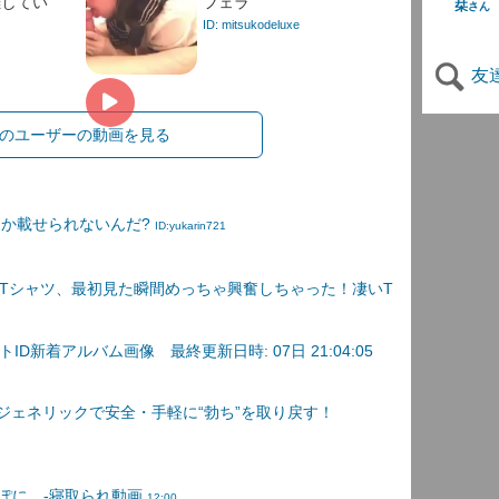
雑してい
フェラ
栞
さん
ID: mitsukodeluxe
友
のユーザーの動画を見る
しか載せられないんだ?
ID:yukarin721
Tシャツ、最初見た瞬間めっちゃ興奮しちゃった！凄いT
D新着アルバム画像 最終更新日時: 07日 21:04:05