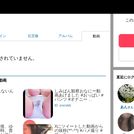
この
イン
伝言板
アルバム
動画
されていません。
直近にログ
動画
れないん
しみぱん観察おなにー動
画あげました #おっぱい #
パンツ #オナニー ...
ID: srsrskb
あん
さん
た後、ゆ
Xにツイートした動画から
た時。普
の抜粋(*^-^*) #ハメ撮り #