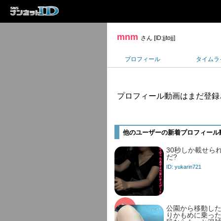
mnm
さん [ID:jjtojj]
プロフィール
タイムラ
プロフィール動画はまだ登録
他のユーザーの新着プロフィール
30秒しか載せら
だ?
ID: yukarin721
公園から移動し
りかもめに乗っ