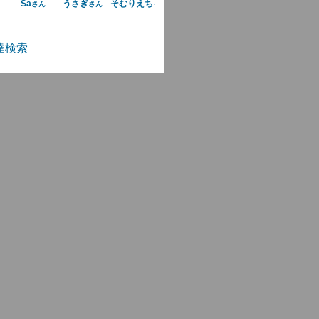
Sa
うさぎ
そむりえちゃん🍷
さん
さん
さん
達検索