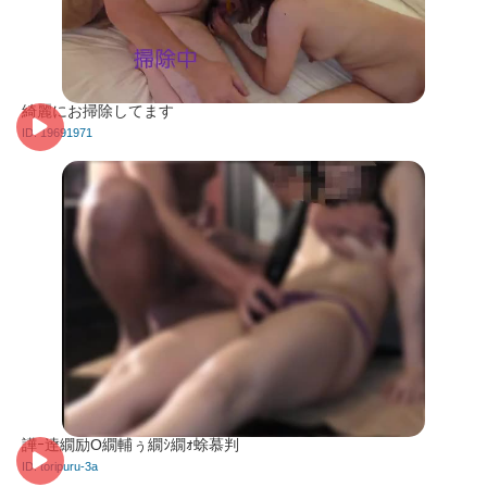
綺麗にお掃除してます
ID: 19691971
譁ｰ逹繝励Ο繝輔ぅ繝ｼ繝ｫ蜍慕判
ID: toripuru-3a