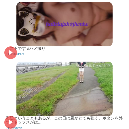
ラストです #ハメ撮り
ID: 19691971
海辺ということもあるが、この日は風がとても強く、ボタンを外
すとトップスがは...
ID: redeyen1