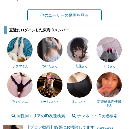
他のユーザーの動画を見る
直近にログインした東海IDメンバー
サクマ
ついた
下志屈
ミミ
さん
さん
さん
さん
みやこ
あーちゃ
Sana
変態雌豚肉便器
さん
さん
さん
さん
同性同エリアのID友達検索
ナンネットID友達検索
【プロフ動画】綺麗にお掃除してます
ID:19691971