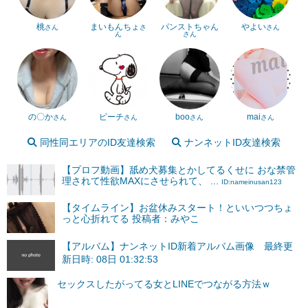
桃
まいもんちょ
パンストちゃん
やよい
さん
さ
さん
ん
さん
の〇か
ピーチ
boo
mai
さん
さん
さん
さん
同性同エリアのID友達検索
ナンネットID友達検索
【プロフ動画】舐め犬募集とかしてるくせに おな禁管
理されて性欲MAXにさせられて、 ...
ID:nameinusan123
【タイムライン】お盆休みスタート！といいつつちょ
っと心折れてる 投稿者：みやこ
【アルバム】ナンネットID新着アルバム画像 最終更
新日時: 08日 01:32:53