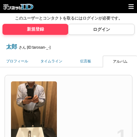
このユーザーとコンタクトを取るには
ログインが必要です。
新規登録
ログイン
太郎
さん [ID:tarosan-_-]
プロフィール
タイムライン
伝言板
アルバム
1