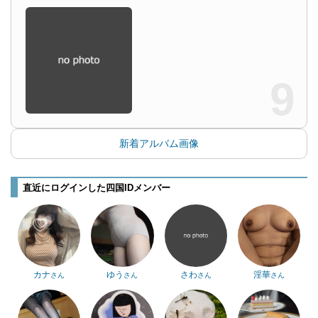
9
新着アルバム画像
直近にログインした四国IDメンバー
カナ
ゆう
さわ
淫華
さん
さん
さん
さん