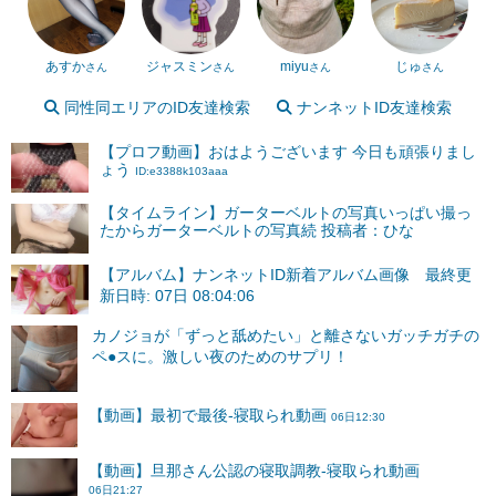
あすか
ジャスミン
miyu
じゅ
さん
さん
さん
さん
同性同エリアのID友達検索
ナンネットID友達検索
【プロフ動画】おはようございます 今日も頑張りまし
ょう
ID:e3388k103aaa
【タイムライン】ガーターベルトの写真いっぱい撮っ
たからガーターベルトの写真続 投稿者：ひな
【アルバム】ナンネットID新着アルバム画像 最終更
新日時: 07日 08:04:06