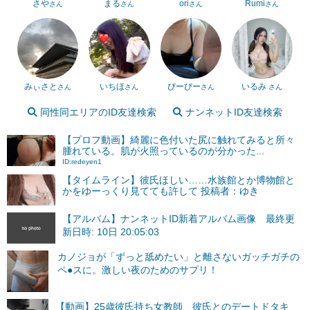
さや
まる
ori
Rumi
さん
さん
さん
さん
みぃさと
いちほ
びーびー
いるみ
さん
さん
さん
さん
同性同エリアのID友達検索
ナンネットID友達検索
【プロフ動画】綺麗に色付いた尻に触れてみると所々
腫れている。肌が火照っているのが分かった...
ID:redeyen1
【タイムライン】彼氏ほしい……水族館とか博物館と
かをゆーっくり見てても許して 投稿者：ゆき
【アルバム】ナンネットID新着アルバム画像 最終更
新日時: 10日 20:05:03