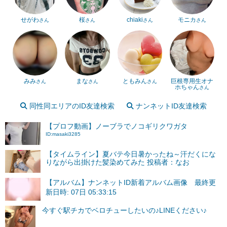
せがわ
桜
chiaki
モニカ
さん
さん
さん
さん
みみ
まな
ともみん
巨根専用生オナ
さん
さん
さん
ホちゃん
さん
同性同エリアのID友達検索
ナンネットID友達検索
【プロフ動画】ノーブラでノコギリクワガタ
ID:masaki3285
【タイムライン】夏バテ今日暑かったね～汗だくにな
りながら出掛けた髪染めてみた 投稿者：なお
【アルバム】ナンネットID新着アルバム画像 最終更
新日時: 07日 05:33:15